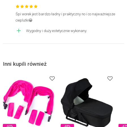
Śpi worek jest bardzo ładny i praktyczny no i co najważniejsze
cieplutki😀
Wygodny i duży estetycznie wykonany.
Inni kupili również
-60%
-48%
-47