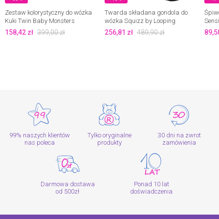
Zestaw kolorystyczny do wózka
Twarda składana gondola do
Śpiw
Kuki Twin Baby Monsters
wózka Squizz by Looping
Sensi
158,42
zł
399,00
zł
256,81
zł
489,90
zł
89,5
99% naszych klientów
Tylko oryginalne
30 dni na zwrot
nas poleca
produkty
zamówienia
Darmowa dostawa
Ponad 10 lat
od 500zł
doświadczenia