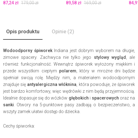
87,24
zł
179,00
zł
89,58
zł
169,00
zł
84,9
Opis produktu
Opinie
(2)
Wodoodporny śpiworek
Indiana jest dobrym wyborem na długie,
zimowe spacery. Zachwyca nie tylko jego
stylowy wygląd
, ale
również funkcjonalność. Wewnątrz śpiworek wyłożony miękkim i
przede wszystkim ciepłym
polarem
, który w mroźne dni będzie
spełniał swoją rolę. Między nim, a materiałem wodoodpornym
znajduje się
antyalergiczna włóknina
, która powoduje, że śpiworek
jest bardzo komfortowy, więc wędrówki z nim będą przyjemnością.
Idealnie dopasuje się do wózków
głębokich
i
spacerowych
oraz na
sanki
. Otwory na 5-punktowe pasy zadbają o bezpieczeństwo, a
wszyty zamek ułatwi dostęp do dziecka.
Cechy śpiworka: