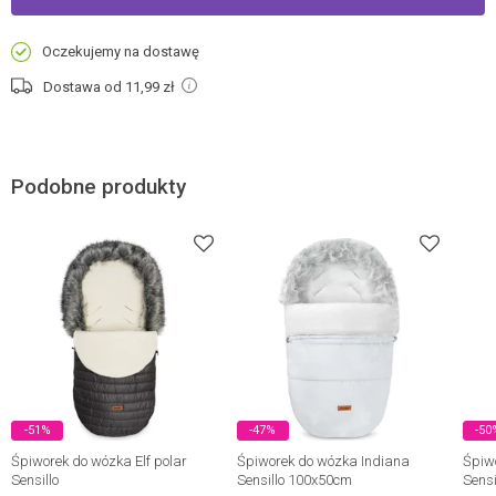
Oczekujemy na dostawę
Dostawa od 11,99
zł
Podobne produkty
-51%
-47%
-50
Śpiworek do wózka Elf polar
Śpiworek do wózka Indiana
Śpiw
Sensillo
Sensillo 100x50cm
Sensi