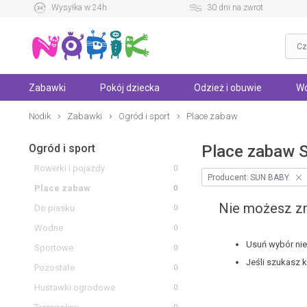
Wysyłka w 24h
30 dni na zwrot
Zabawki
Pokój dziecka
Odzież i obuwie
Wó
Nodik
Zabawki
Ogród i sport
Place zabaw
Ogród i sport
Place zabaw 
Rowerki i pojazdy
0
Producent:
SUN BABY
Place zabaw
0
Nie możesz zn
Do piasku
0
Wodne
0
Usuń wybór niek
Sportowe
0
Jeśli szukasz 
Pozostałe
0
Huśtawki ogrodowe
0