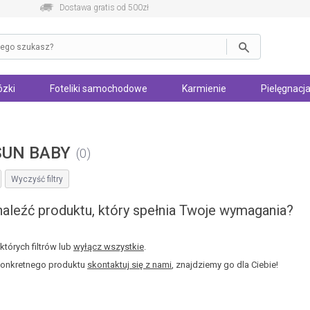
Dostawa gratis od 500zł
zki
Foteliki samochodowe
Karmienie
Pielęgnacja
SUN BABY
0
Wyczyść filtry
aleźć produktu, który spełnia Twoje wymagania?
tórych filtrów lub
wyłącz wszystkie
.
konkretnego produktu
skontaktuj się z nami
, znajdziemy go dla Ciebie!