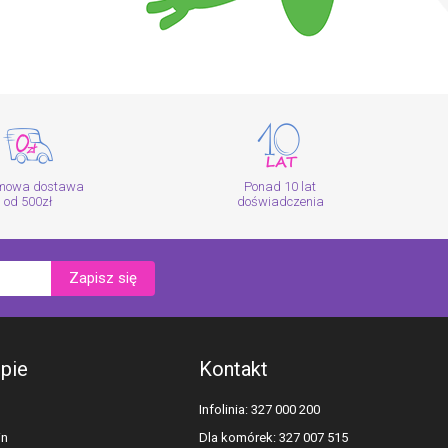
mowa dostawa
Ponad 10 lat
od 500zł
doświadczenia
Zapisz się
epie
Kontakt
Infolinia: 327 000 200
in
Dla komórek: 327 007 515