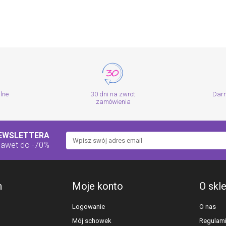
alne
30 dni na zwrot
Dar
zamówienia
NEWSLETTERA
nawet do -70%
h
Moje konto
O skl
Logowanie
O nas
Mój schowek
Regulam