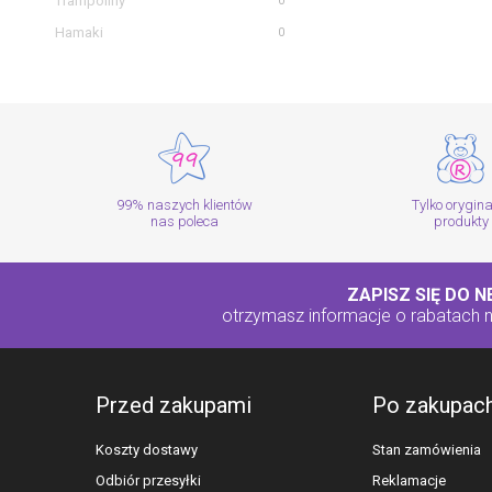
Trampoliny
0
Hamaki
0
99% naszych klientów
Tylko orygin
nas poleca
produkty
ZAPISZ SIĘ DO 
otrzymasz informacje o rabatach
Przed zakupami
Po zakupac
Koszty dostawy
Stan zamówienia
Odbiór przesyłki
Reklamacje