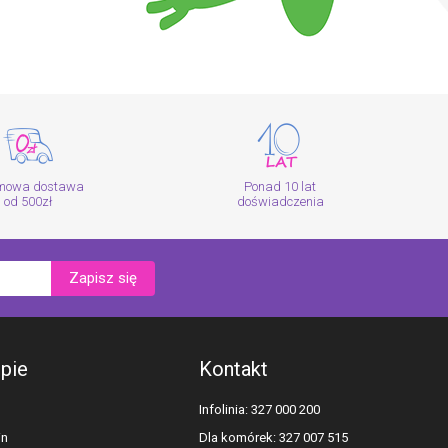
mowa dostawa
Ponad 10 lat
od 500zł
doświadczenia
Zapisz się
epie
Kontakt
Infolinia: 327 000 200
in
Dla komórek: 327 007 515