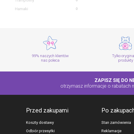
Trampoliny
0
Hamaki
0
99% naszych klientów
Tylko orygin
nas poleca
produkty
ZAPISZ SIĘ DO 
otrzymasz informacje o rabatach
Przed zakupami
Po zakupac
Koszty dostawy
Stan zamówienia
Odbiór przesyłki
Reklamacje