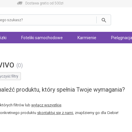
Dostawa gratis od 500zł
zki
Foteliki samochodowe
Karmienie
Pielęgnacja
 VIVO
0
czyść filtry
aleźć produktu, który spełnia Twoje wymagania?
tórych filtrów lub
wyłącz wszystkie
.
konkretnego produktu
skontaktuj się z nami
, znajdziemy go dla Ciebie!