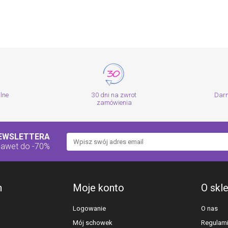
alne
30 dni na zwrot
Dar
zamówienia
NEWSLETTERA
nawet do -70%
h
Moje konto
O skl
Logowanie
O nas
Mój schowek
Regulam