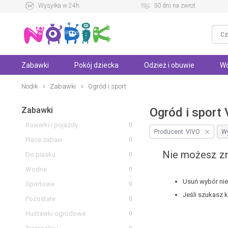
Wysyłka w 24h
30 dni na zwrot
Zabawki
Pokój dziecka
Odzież i obuwie
Wó
Nodik
Zabawki
Ogród i sport
Zabawki
Ogród i sport
Rowerki i pojazdy
0
Producent:
VIVO
Wy
Place zabaw
0
Nie możesz zn
Do piasku
0
Wodne
0
Usuń wybór niek
Sportowe
0
Jeśli szukasz 
Pozostałe
0
Huśtawki ogrodowe
0