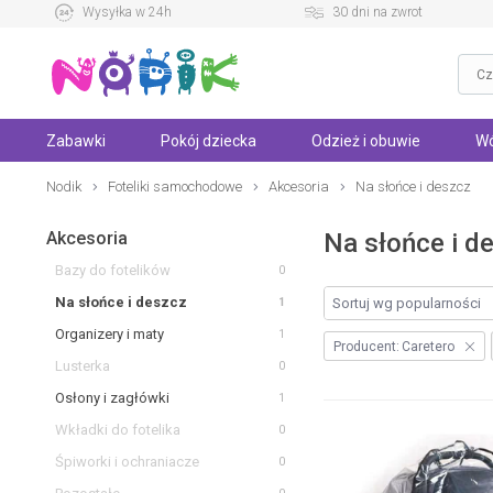
Wysyłka w 24h
30 dni na zwrot
Zabawki
Pokój dziecka
Odzież i obuwie
Wó
Nodik
Foteliki samochodowe
Akcesoria
Na słońce i deszcz
Akcesoria
Na słońce i d
Bazy do fotelików
0
Na słońce i deszcz
1
Organizery i maty
1
Producent:
Caretero
Lusterka
0
Osłony i zagłówki
1
Wkładki do fotelika
0
Śpiworki i ochraniacze
0