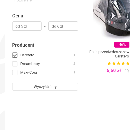
Pozostałe
0
Cena
-
Producent
-46%
Folia przeciwdeszczow
Caretero
1
Caretero
Dreambaby
2
5,50
zł
10
Maxi-Cosi
1
Wyczyść filtry