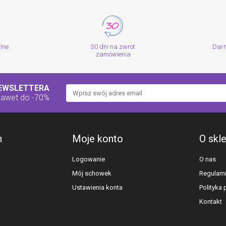
alne
30 dni na zwrot
Dar
zamówienia
NEWSLETTERA
nawet do -70%
h
Moje konto
O skl
Logowanie
O nas
Mój schowek
Regulam
Ustawienia konta
Polityka
Kontakt