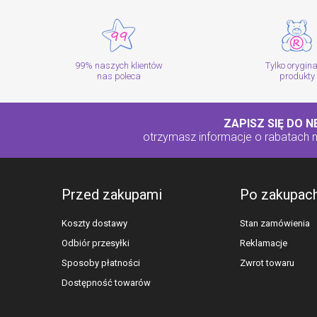
99% naszych klientów
Tylko orygin
nas poleca
produkty
ZAPISZ SIĘ DO 
otrzymasz informacje o rabatach
Przed zakupami
Po zakupac
Koszty dostawy
Stan zamówienia
Odbiór przesyłki
Reklamacje
Sposoby płatności
Zwrot towaru
Dostępność towarów