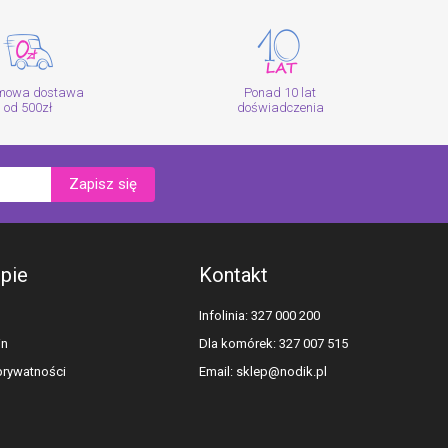
mowa dostawa
Ponad 10 lat
od 500zł
doświadczenia
Zapisz się
epie
Kontakt
Infolinia: 327 000 200
in
Dla komórek: 327 007 515
 prywatności
Email:
sklep@nodik.pl