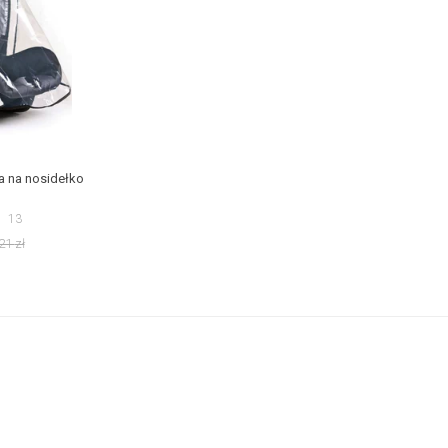
a na nosidełko
13
,21
zł