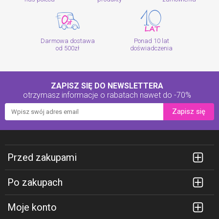
Darmowa dostawa
Ponad 10 lat
od 500zł
doświadczenia
ZAPISZ SIĘ DO NEWSLETTERA
otrzymasz informacje o rabatach
nawet do -70%
Zapisz się
Przed zakupami
Po zakupach
Moje konto