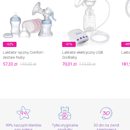
-62%
-41%
-48
Laktator ręczny Comfort -
Laktator elektryczny USB
Lakta
zestaw Nuby
SisiBaby
57,33
zł
149,00
zł
70,01
zł
119,00
zł
181,
99% naszych klientów
Tylko oryginalne
30 dni na zwrot
nas poleca
produkty
zamówienia