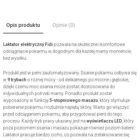
Opis produktu
Opinie
(0)
Laktator elektryczny Fidi
pozwala na skuteczne i komfortowe
odciągnięcie pokarmu w dogodnym dla każdej mamy momencie,
bez wysiłku.
Produkt jest w pełni zautomatyzowany. Ssanie pokarmu odbywa się
w
9 trybach
o różnej mocy - od delikatnego po mocne i głębokie,
dzięki czemu moc ssania może zostać dostosowana do
indywidualnych potrzeb mamy. Ponadto produkt został
wyposażony w funkcję
5-stopniowego masażu
, który stymuluje
pobieranie pokarmu i rozluźnia napiętą skórę. Warto go włączyć
przed odciąganiem pokarmu, aby przygotować pierś do tego
procesu. Każdy tryb pracy ukazany jest na
wyświetlaczu LED
, który
poza poziomem ssania i masażu pokazuje również poziom baterii.
Laktator pracuje bardzo cicho, co pozwala na zrelaksowanie się