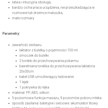
łatwa i intuicyjna obsługa,
bardzo cicha praca urządzenia, nie przeszkadzająca w
rozmowie lub drzemce maluszka,
małe rozmiary.
Parametry:
zawartość zestawu:
laktator z butelką o pojemności 150 ml
smoczek do butelki
2 torebki do przechowywania pokarmu
bawełniana torebka do przechowywania laktatora
20x30cm
kabel USB umożliwiający ładowanie
1 lejek
1 pokrywka do lejka
materiał: PP, ABS, silikon
5-poziomowa funkcja masażu, 9 poziomów poboru mleka
sposób zasilania: bateryjne i sieciowe: akumulator litowy