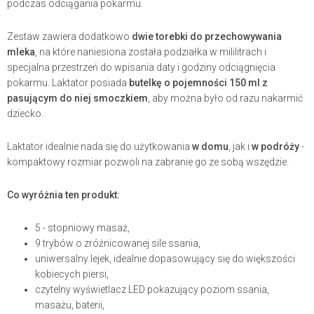
podczas odciągania pokarmu.
Zestaw zawiera dodatkowo
dwie torebki do przechowywania
mleka
, na które naniesiona została podziałka w mililitrach i
specjalna przestrzeń do wpisania daty i godziny odciągnięcia
pokarmu. Laktator posiada
butelkę o pojemności 150 ml z
pasującym do niej smoczkiem
, aby można było od razu nakarmić
dziecko.
Laktator idealnie nada się do użytkowania
w domu
, jak i
w podróży
-
kompaktowy rozmiar pozwoli na zabranie go ze sobą wszędzie.
Co wyróżnia ten produkt:
5 - stopniowy masaż,
9 trybów o zróżnicowanej sile ssania,
uniwersalny lejek, idealnie dopasowujący się do większości
kobiecych piersi,
czytelny wyświetlacz LED pokazujący poziom ssania,
masażu, baterii,