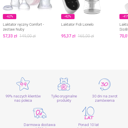
-62%
-42%
-41
Laktator ręczny Comfort -
Laktator Fidi Lionelo
Lakta
zestaw Nuby
Sisi
57,33
zł
149,00
zł
95,37
zł
165,00
zł
70,0
99% naszych klientów
Tylko oryginalne
30 dni na zwrot
nas poleca
produkty
zamówienia
Darmowa dostawa
Ponad 10 lat