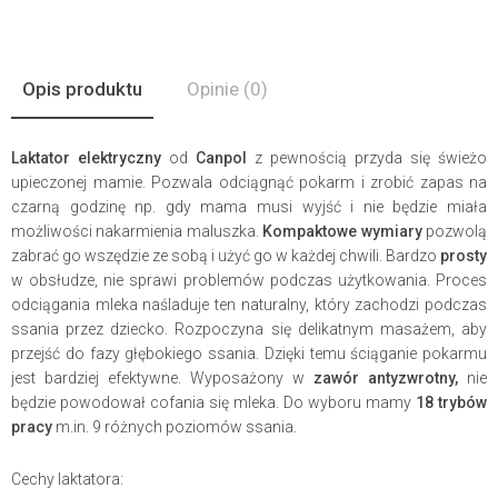
Opis produktu
Opinie
(0)
Laktator elektryczny
od
Canpol
z pewnością przyda się świeżo
upieczonej mamie. Pozwala odciągnąć pokarm i zrobić zapas na
czarną godzinę np. gdy mama musi wyjść i nie będzie miała
możliwości nakarmienia maluszka.
Kompaktowe wymiary
pozwolą
zabrać go wszędzie ze sobą i użyć go w każdej chwili. Bardzo
prosty
w obsłudze, nie sprawi problemów podczas użytkowania. Proces
odciągania mleka naśladuje ten naturalny, który zachodzi podczas
ssania przez dziecko. Rozpoczyna się delikatnym masażem, aby
przejść do fazy głębokiego ssania. Dzięki temu ściąganie pokarmu
jest bardziej efektywne. Wyposażony w
zawór antyzwrotny,
nie
będzie powodował cofania się mleka. Do wyboru mamy
18 trybów
pracy
m.in. 9 różnych poziomów ssania.
Cechy laktatora: