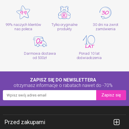
99% naszych klientów
Tylko oryginalne
30 dni na zwrot
nas poleca
produkty
zamówienia
Darmowa dostawa
Ponad 10 lat
od 500zł
doświadczenia
ZAPISZ SIĘ DO NEWSLETTERA
otrzymasz informacje o rabatach
nawet do -70%
Zapisz się
Przed zakupami