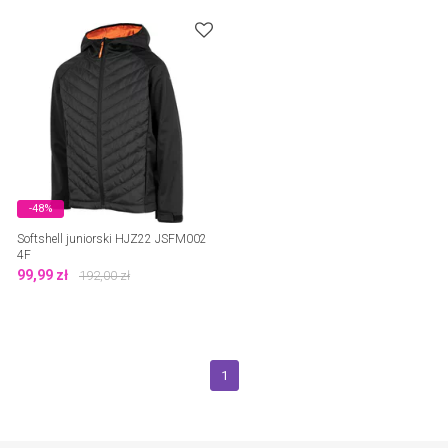
-48%
Softshell juniorski HJZ22 JSFM002
4F
99,99
zł
192,00
zł
1