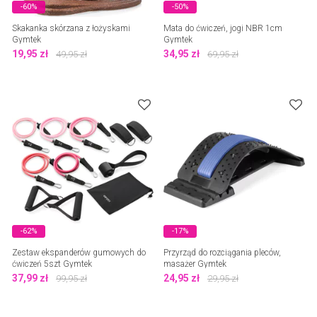
-60%
-50%
Skakanka skórzana z łożyskami
Mata do ćwiczeń, jogi NBR 1cm
Gymtek
Gymtek
19,95
zł
34,95
zł
49,95
zł
69,95
zł
-62%
-17%
Zestaw ekspanderów gumowych do
Przyrząd do rozciągania pleców,
ćwiczeń 5szt Gymtek
masażer Gymtek
37,99
zł
24,95
zł
99,95
zł
29,95
zł