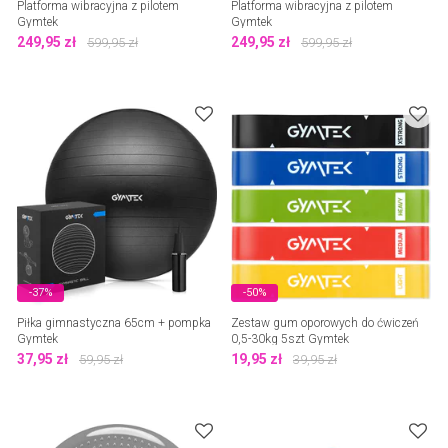
Platforma wibracyjna z pilotem
Platforma wibracyjna z pilotem
Gymtek
Gymtek
249,95
zł
249,95
zł
599,95
zł
599,95
zł
-37%
-50%
Piłka gimnastyczna 65cm + pompka
Zestaw gum oporowych do ćwiczeń
Gymtek
0,5-30kg 5szt Gymtek
37,95
zł
19,95
zł
59,95
zł
39,95
zł