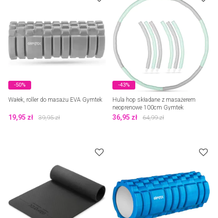
-50%
-43%
Wałek, roller do masażu EVA Gymtek
Hula hop składane z masażerem
neoprenowe 100cm Gymtek
19,95
zł
36,95
zł
39,95
zł
64,99
zł