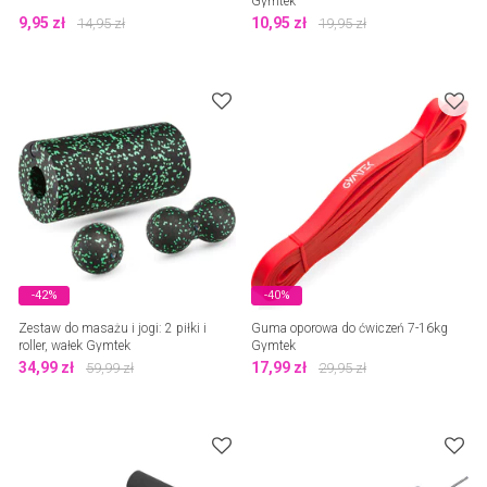
Gymtek
9,95
zł
10,95
zł
14,95
zł
19,95
zł
-42%
-40%
Zestaw do masażu i jogi: 2 piłki i
Guma oporowa do ćwiczeń 7-16kg
roller, wałek Gymtek
Gymtek
34,99
zł
17,99
zł
59,99
zł
29,95
zł