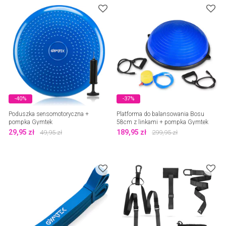
-40%
-37%
Poduszka sensomotoryczna +
Platforma do balansowania Bosu
pompka Gymtek
58cm z linkami + pompka Gymtek
29,95
zł
189,95
zł
49,95
zł
299,95
zł