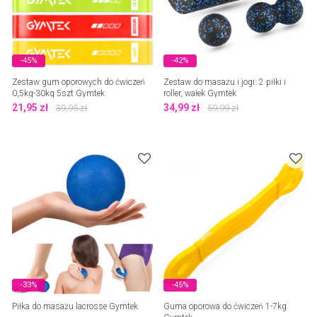
-45%
-42%
Zestaw gum oporowych do ćwiczeń
Zestaw do masażu i jogi: 2 piłki i
0,5kg-30kg 5szt Gymtek
roller, wałek Gymtek
21,95
zł
34,99
zł
39,95
zł
59,99
zł
-33%
-45%
Piłka do masażu lacrosse Gymtek
Guma oporowa do ćwiczeń 1-7kg