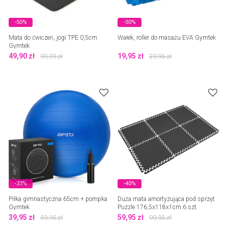
-50%
-50%
Mata do ćwiczeń, jogi TPE 0,5cm
Wałek, roller do masażu EVA Gymtek
Gymtek
49,90
zł
19,95
zł
99,99
zł
39,95
zł
-33%
-40%
Piłka gimnastyczna 65cm + pompka
Duża mata amortyzująca pod sprzęt
Gymtek
Puzzle 176,5x118x1cm 6 szt.
Gymtek
39,95
zł
59,95
zł
59,95
zł
99,95
zł