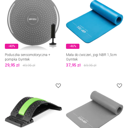
-40%
-46%
Poduszka sensomotoryczna +
Mata do ćwiczeń, jogi NBR 1,5cm
pompka Gymtek
Gymtek
29,95
zł
37,95
zł
49,95
zł
69,95
zł