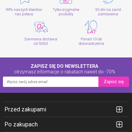
99% naszych klientów
Tylko oryginalne
30 dni na zwrot
nas poleca
produkty
zamówienia
Darmowa dostawa
Ponad 10 lat
od 500zł
doświadczenia
ZAPISZ SIĘ DO NEWSLETTERA
otrzymasz informacje o rabatach
nawet do -70%
Zapisz się
Przed zakupami
Po zakupach