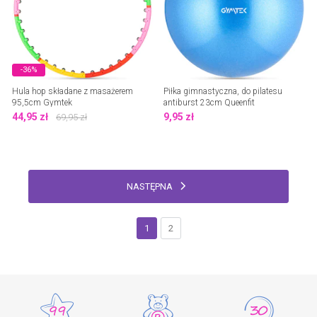
-36%
Hula hop składane z masażerem
Piłka gimnastyczna, do pilatesu
95,5cm Gymtek
antiburst 23cm Queenfit
44,95
zł
9,95
zł
69,95
zł
NASTĘPNA
1
2