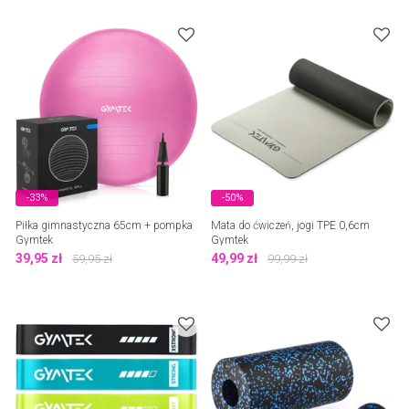
-33%
-50%
Piłka gimnastyczna 65cm + pompka
Mata do ćwiczeń, jogi TPE 0,6cm
Gymtek
Gymtek
39,95
zł
49,99
zł
59,95
zł
99,99
zł