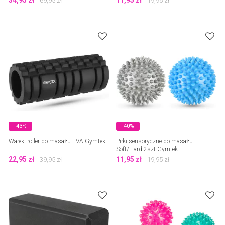
34,95
zł
11,95
zł
69,95
zł
19,95
zł
-43%
-40%
Wałek, roller do masażu EVA Gymtek
Piłki sensoryczne do masażu
Soft/Hard 2szt Gymtek
22,95
zł
11,95
zł
39,95
zł
19,95
zł