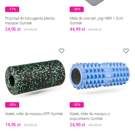
-17%
-36%
Przyrząd do rozciągania pleców,
Mata do ćwiczeń, jogi NBR 1,5cm
masażer Gymtek
Gymtek
24,95
zł
44,99
zł
29,95
zł
69,95
zł
-50%
-50%
Wałek, roller do masażu EPP Gymtek
Wałek, roller do masażu z
wypustkami Gymtek
19,95
zł
24,90
zł
39,95
zł
49,99
zł