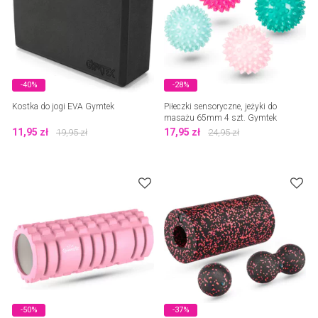
-40%
-28%
Kostka do jogi EVA Gymtek
Piłeczki sensoryczne, jeżyki do
masażu 65mm 4 szt. Gymtek
11,95
zł
17,95
zł
19,95
zł
24,95
zł
-50%
-37%