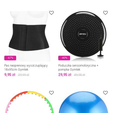
-67%
-40%
Pas neoprenowy wyszczuplający
Poduszka sensomotoryczna +
18x95cm Gymtek
pompka Gymtek
9,95
zł
29,95
zł
29,99
zł
49,95
zł