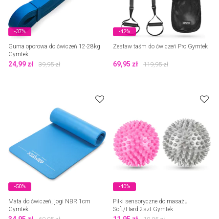
-37%
-42%
Guma oporowa do ćwiczeń 12-28kg
Zestaw taśm do ćwiczeń Pro Gymtek
Gymtek
24,99
zł
69,95
zł
39,95
zł
119,95
zł
-50%
-40%
Mata do ćwiczeń, jogi NBR 1cm
Piłki sensoryczne do masażu
Gymtek
Soft/Hard 2szt Gymtek