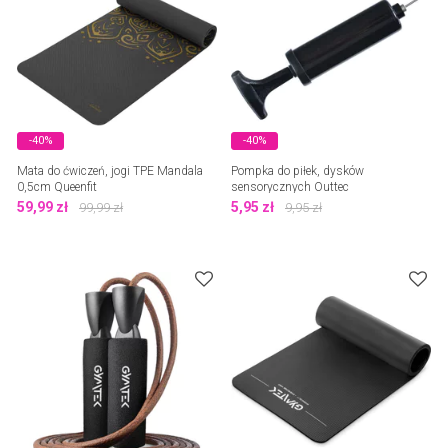
-40%
-40%
Mata do ćwiczeń, jogi TPE Mandala
Pompka do piłek, dysków
0,5cm Queenfit
sensorycznych Outtec
59,99
zł
5,95
zł
99,99
zł
9,95
zł