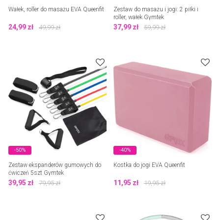
Wałek, roller do masażu EVA Queenfit
Zestaw do masażu i jogi: 2 piłki i
roller, wałek Gymtek
24,99
zł
37,99
zł
49,99
zł
59,99
zł
-50%
-40%
Zestaw ekspanderów gumowych do
Kostka do jogi EVA Queenfit
ćwiczeń 5szt Gymtek
39,95
zł
11,95
zł
79,95
zł
19,95
zł