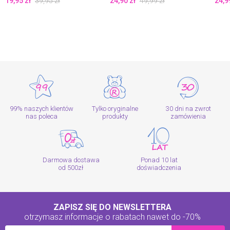
19,95
zł
39,95
zł
24,90
zł
49,99
zł
24,9
99% naszych klientów
Tylko oryginalne
30 dni na zwrot
nas poleca
produkty
zamówienia
Darmowa dostawa
Ponad 10 lat
od 500zł
doświadczenia
ZAPISZ SIĘ DO NEWSLETTERA
otrzymasz informacje o rabatach
nawet do -70%