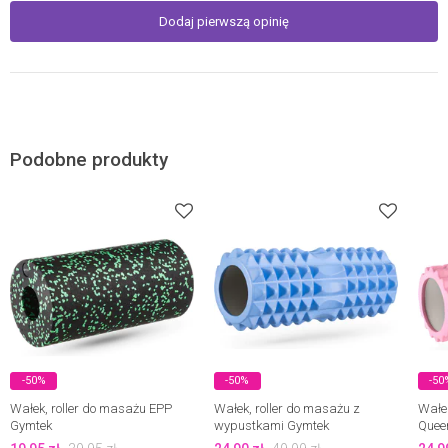
Dodaj pierwszą opinię
Podobne produkty
-50%
-50%
-50
Wałek, roller do masażu EPP
Wałek, roller do masażu z
Wałek
Gymtek
wypustkami Gymtek
Queen