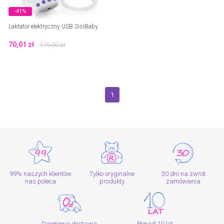
-41%
Laktator elektryczny USB SisiBaby
70,01
zł
119,00
zł
1
99% naszych klientów
Tylko oryginalne
30 dni na zwrot
nas poleca
produkty
zamówienia
Darmowa dostawa
Ponad 10 lat