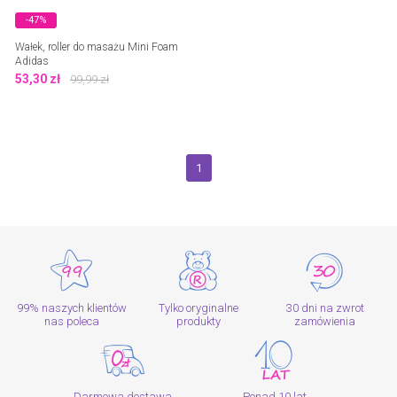
-47%
Wałek, roller do masażu Mini Foam
Adidas
53,30
zł
99,99
zł
1
99% naszych klientów
Tylko oryginalne
30 dni na zwrot
nas poleca
produkty
zamówienia
Darmowa dostawa
Ponad 10 lat