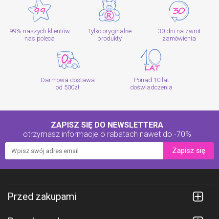
99% naszych klientów
Tylko oryginalne
30 dni na zwrot
nas poleca
produkty
zamówienia
Darmowa dostawa
Ponad 10 lat
od 500zł
doświadczenia
ZAPISZ SIĘ DO NEWSLETTERA
otrzymasz informacje o rabatach
nawet do -70%
Zapisz się
Przed zakupami