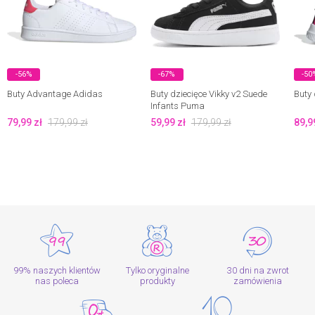
-56%
-67%
-50
Buty Advantage Adidas
Buty dziecięce Vikky v2 Suede
Buty 
Infants Puma
79,99
zł
179,99
zł
59,99
zł
179,99
zł
89,9
99% naszych klientów
Tylko oryginalne
30 dni na zwrot
nas poleca
produkty
zamówienia