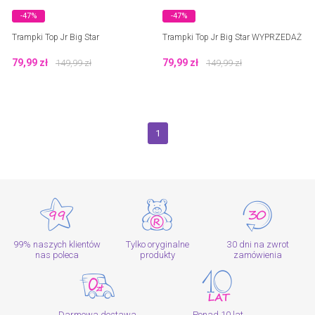
-47%
-47%
Trampki Top Jr Big Star
Trampki Top Jr Big Star WYPRZEDAŻ
79,99
zł
79,99
zł
149,99
zł
149,99
zł
1
99% naszych klientów
Tylko oryginalne
30 dni na zwrot
nas poleca
produkty
zamówienia
Darmowa dostawa
Ponad 10 lat