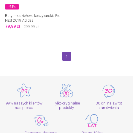
-73%
Buty młodzieżowe koszykarskie Pro
Next 2019 Adidas
79,99
zł
299,99
zł
1
99% naszych klientów
Tylko oryginalne
30 dni na zwrot
nas poleca
produkty
zamówienia
Darmowa dostawa
Ponad 10 lat