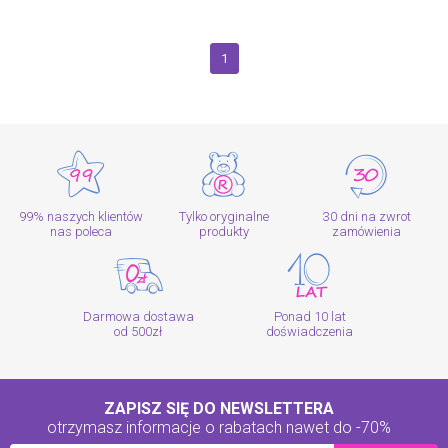
1
99% naszych klientów
Tylko oryginalne
30 dni na zwrot
nas poleca
produkty
zamówienia
Darmowa dostawa
Ponad 10 lat
od 500zł
doświadczenia
ZAPISZ SIĘ DO NEWSLETTERA
otrzymasz informacje o rabatach
nawet do -70%