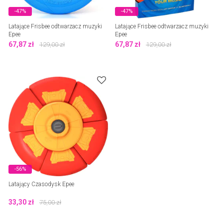
-47%
-47%
Latające Frisbee odtwarzacz muzyki
Latające Frisbee odtwarzacz muzyki
Epee
Epee
67,87
zł
67,87
zł
129,00
zł
129,00
zł
-56%
Latający Czasodysk Epee
33,30
zł
75,00
zł