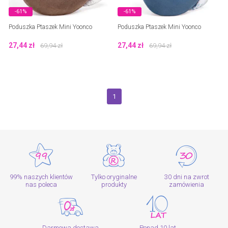
-61%
-61%
Poduszka Ptaszek Mini Yoonco
Poduszka Ptaszek Mini Yoonco
27,44
zł
27,44
zł
69,94
zł
69,94
zł
1
99% naszych klientów
Tylko oryginalne
30 dni na zwrot
nas poleca
produkty
zamówienia
Darmowa dostawa
Ponad 10 lat