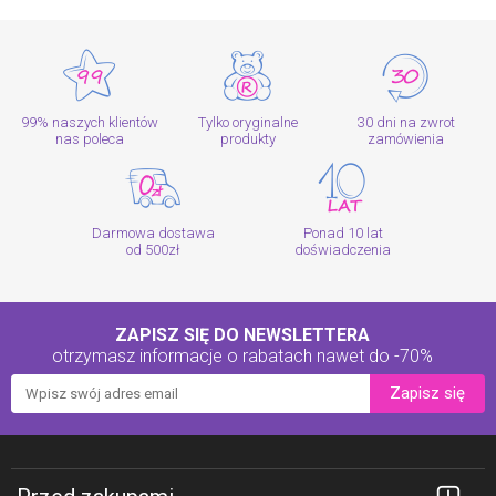
99% naszych klientów
Tylko oryginalne
30 dni na zwrot
nas poleca
produkty
zamówienia
Darmowa dostawa
Ponad 10 lat
od 500zł
doświadczenia
ZAPISZ SIĘ DO NEWSLETTERA
otrzymasz informacje o rabatach
nawet do -70%
Zapisz się