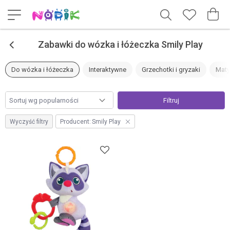
<
Zabawki do wózka i łóżeczka Smily Play
Do wózka i łóżeczka
Interaktywne
Grzechotki i gryzaki
Maty
Filtruj
Wyczyść filtry
Producent:
Smily Play