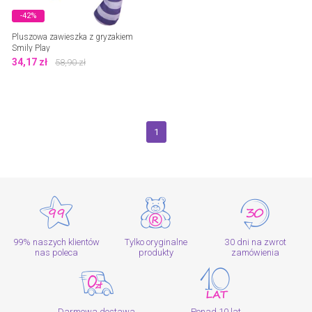
-42%
Pluszowa zawieszka z gryzakiem
Smily Play
34,17
zł
58,90
zł
1
99% naszych klientów
Tylko oryginalne
30 dni na zwrot
nas poleca
produkty
zamówienia
Darmowa dostawa
Ponad 10 lat