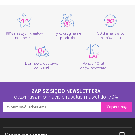
99% naszych klientów
Tylko oryginalne
30 dni na zwrot
nas poleca
produkty
zamówienia
Darmowa dostawa
Ponad 10 lat
od 500zł
doświadczenia
ZAPISZ SIĘ DO NEWSLETTERA
otrzymasz informacje o rabatach
nawet do -70%
Zapisz się