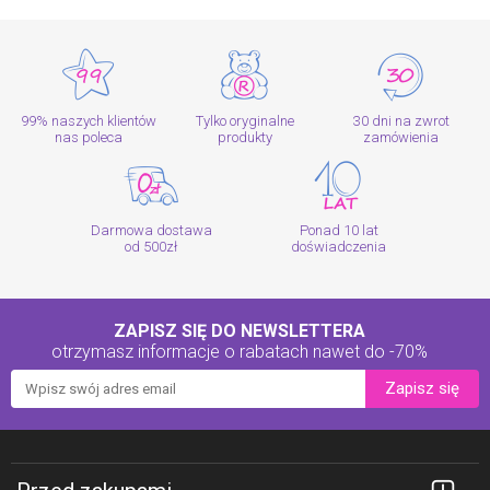
99% naszych klientów
Tylko oryginalne
30 dni na zwrot
nas poleca
produkty
zamówienia
Darmowa dostawa
Ponad 10 lat
od 500zł
doświadczenia
ZAPISZ SIĘ DO NEWSLETTERA
otrzymasz informacje o rabatach
nawet do -70%
Zapisz się