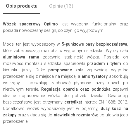
Opis produktu
Opinie
(13)
Wózek spacerowy Optimo
jest wygodny, funkcjonalny oraz
posiada nowoczesny design, co czyni go wyjątkowym.
Model ten jest wyposażony w
5-punktowe pasy bezpieczeństwa
,
które zabezpieczają malucha w wygodnym siedzisku. Wytrzymała
aluminiowa rama
zapewnia stabilność wózka. Posiada on
możliwość montażu siedziska spacerówki
przodem i tyłem
do
kierunku jazdy! Duże
pompowane koła
zapewniają wygodne
przenoszenie się z miejsca na miejsce, a
amortyzatory
absorbują
wstrząsy i pozwalają zachować płynność jazdy nawet po
nierównym terenie.
Regulacja oparcia oraz podnóżka
zapewni
idealne dopasowanie wózka do potrzeb dziecka. Gwarancją
bezpieczeństwa jest otrzymany
certyfikat
Intertek EN 1888: 2012.
Dodatkowo wózek wyposażony jest w pojemny,
duży kosz na
zakupy
oraz składa się do
niewielkich rozmiarów,
co ułatwia jego
przenoszenie.