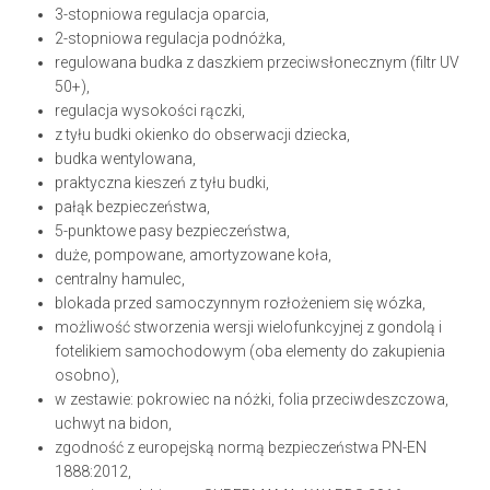
3-stopniowa regulacja oparcia,
2-stopniowa regulacja podnóżka,
regulowana budka z daszkiem przeciwsłonecznym (filtr UV
50+),
regulacja wysokości rączki,
z tyłu budki okienko do obserwacji dziecka,
budka wentylowana,
praktyczna kieszeń z tyłu budki,
pałąk bezpieczeństwa,
5-punktowe pasy bezpieczeństwa,
duże, pompowane, amortyzowane koła,
centralny hamulec,
blokada przed samoczynnym rozłożeniem się wózka,
możliwość stworzenia wersji wielofunkcyjnej z gondolą i
fotelikiem samochodowym (oba elementy do zakupienia
osobno),
w zestawie: pokrowiec na nóżki, folia przeciwdeszczowa,
uchwyt na bidon,
zgodność z europejską normą bezpieczeństwa PN-EN
1888:2012,