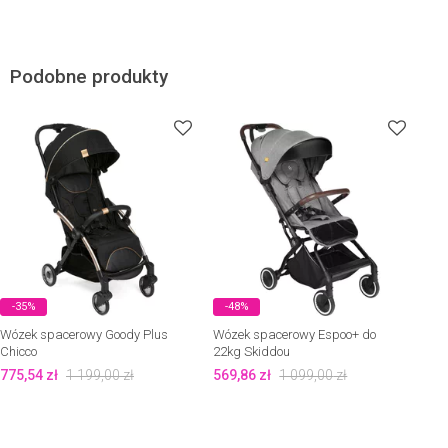
Podobne produkty
-35%
-48%
Wózek spacerowy Goody Plus
Wózek spacerowy Espoo+ do
Chicco
22kg Skiddou
775,54
zł
1 199,00
zł
569,86
zł
1 099,00
zł