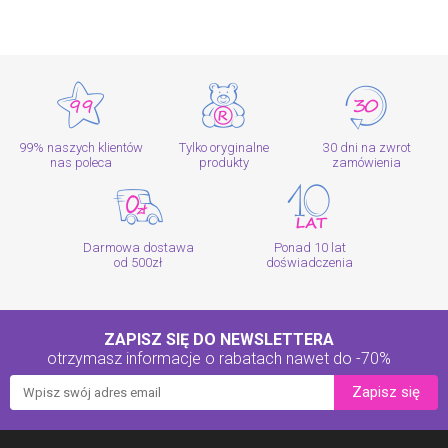
99% naszych klientów
Tylko oryginalne
30 dni na zwrot
nas poleca
produkty
zamówienia
Darmowa dostawa
Ponad 10 lat
od 500zł
doświadczenia
ZAPISZ SIĘ DO NEWSLETTERA
otrzymasz informacje o rabatach
nawet do -70%
Zapisz się