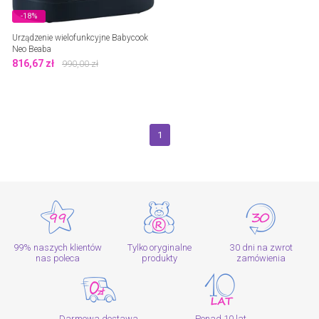
-18%
Urządzenie wielofunkcyjne Babycook
Neo Beaba
816,67
zł
990,00
zł
1
99% naszych klientów
Tylko oryginalne
30 dni na zwrot
nas poleca
produkty
zamówienia
Darmowa dostawa
Ponad 10 lat