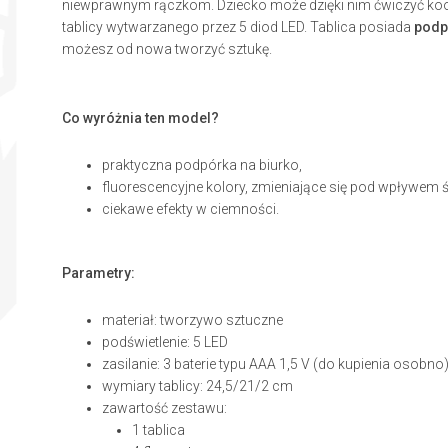
niewprawnym rączkom. Dziecko może dzięki nim ćwiczyć koo
tablicy wytwarzanego przez 5 diod LED. Tablica posiada
podp
możesz od nowa tworzyć sztukę.
Co wyróżnia ten model?
praktyczna podpórka na biurko,
fluorescencyjne kolory, zmieniające się pod wpływem ś
ciekawe efekty w ciemności.
Parametry:
materiał: tworzywo sztuczne
podświetlenie: 5 LED
zasilanie: 3 baterie typu AAA 1,5 V (do kupienia osobno
wymiary tablicy: 24,5/21/2 cm
zawartość zestawu:
1 tablica