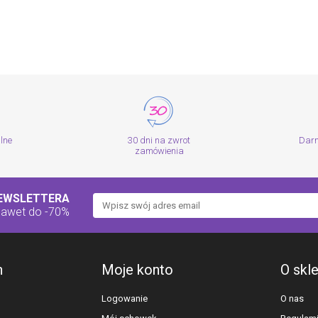
alne
30 dni na zwrot
Dar
zamówienia
NEWSLETTERA
nawet do -70%
h
Moje konto
O skl
Logowanie
O nas