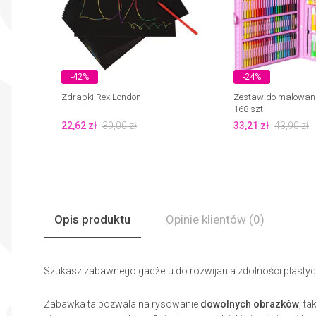
-42%
-24%
Zdrapki Rex London
Zestaw do malowani
168 szt
22,62
zł
39,00
zł
33,21
zł
43,90
zł
Opis produktu
Opinie
klientów
(0)
Szukasz zabawnego gadżetu do rozwijania zdolności plastyc
Zabawka ta pozwala na rysowanie
dowolnych obrazków
, t