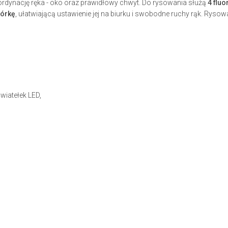
rdynację ręka - oko oraz prawidłowy chwyt. Do rysowania służą
4 fluo
órkę
, ułatwiającą ustawienie jej na biurku i swobodne ruchy rąk. Ryso
wiatełek LED,
)