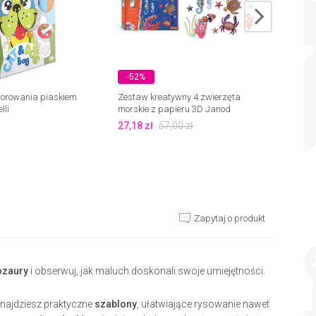
-52%
-52
lorowania piaskiem
Zestaw kreatywny 4 zwierzęta
Odjaz
lli
morskie z papieru 3D Janod
Cleme
27,18
zł
57,00
zł
37,59
Zapytaj o produkt
ozaury
i obserwuj, jak maluch doskonali swoje umiejętności.
 znajdziesz praktyczne
szablony
, ułatwiające rysowanie nawet