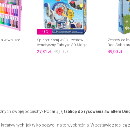
-43%
a w walizce
Spinner Kreuj w 3D - zestaw
Zestaw do ko
tematyczny Fabryka 3D Magic
Bag Sabbiare
Epee
27,81
zł
49,00
zł
49,00
zł
znych swojej pociechy? Podaruj jej
tablicę do rysowania światłem Din
ak kreatywnych, jak tylko pozwoli na to wyobraźnia. W zestawie z tablicą