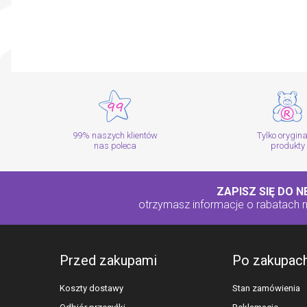
99% naszych klientów
Tylko orygin
nas poleca
produkty
ZAPISZ SIĘ DO 
otrzymasz informacje o rabatach
Przed zakupami
Po zakupac
Koszty dostawy
Stan zamówienia