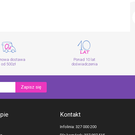
mowa dostawa
Ponad 10 lat
od 500zł
doświadczenia
Zapisz się
epie
Kontakt
Infolinia: 327 000 200