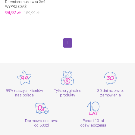
Drewniana huśtawka 3w1
WYPRZEDAŻ
94,97
zł
189,99
zł
1
99% naszych klientów
Tylko oryginalne
30 dni na zwrot
nas poleca
produkty
zamówienia
Darmowa dostawa
Ponad 10 lat
od 500zł
doświadczenia