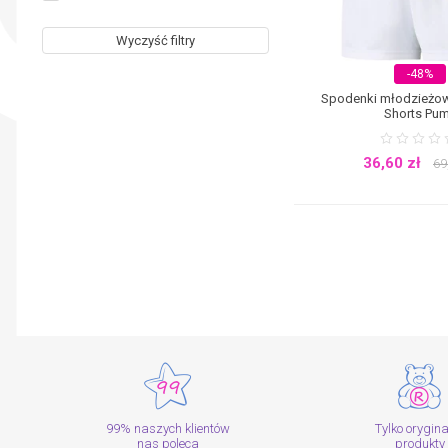
Wyczyść filtry
-48%
Spodenki młodzieżo
Shorts Pu
36,60
zł
69
99% naszych klientów
Tylko orygin
nas poleca
produkty