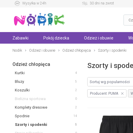
Wysyłka w 24h
30 dni na zwrot
Zabawki
Pokój dziecka
Odzież i obuwie
Wó
Nodik
Odzież i obuwie
Odzież chłopięca
Szorty i spodenki
Odzież chłopięca
Szorty i spod
Kurtki
4
Bluzy
5
Koszulki
2
Producent:
PUMA
W
Bielizna sportowa
0
Komplety dresowe
2
Spodnie
14
Szorty i spodenki
5