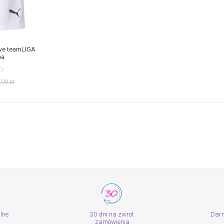
we teamLIGA
ma
,99
zł
alne
30 dni na zwrot
Dar
zamówienia