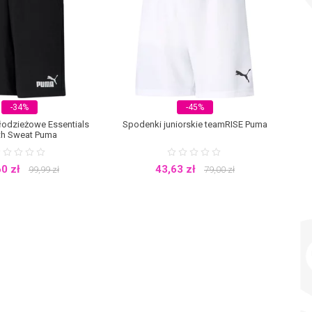
-34%
-45%
odzieżowe Essentials
Spodenki juniorskie teamRISE Puma
th Sweat Puma
60
zł
43,63
zł
99,99
zł
79,00
zł