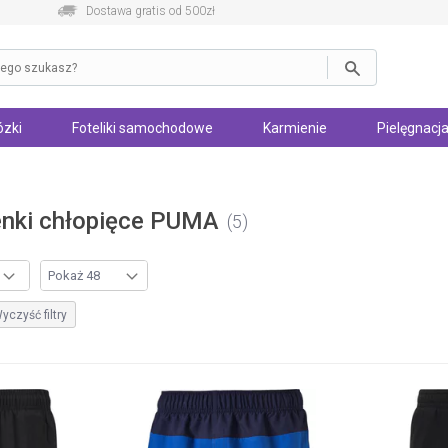
Dostawa gratis od 500zł
zki
Foteliki samochodowe
Karmienie
Pielęgnacja
enki chłopięce PUMA
5
yczyść filtry