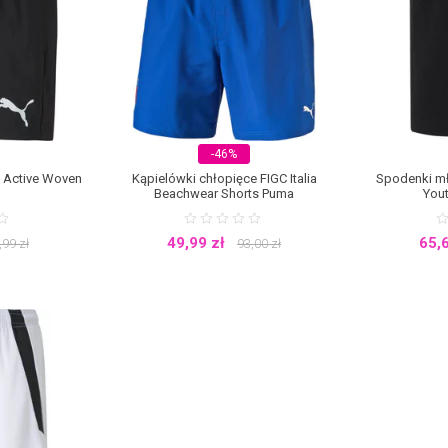
-46%
 Active Woven
Kąpielówki chłopięce FIGC Italia
Spodenki mł
Beachwear Shorts Puma
You
49,99
zł
65,
,99
zł
93,00
zł