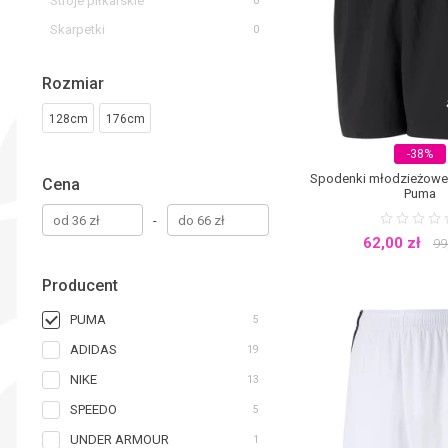
Stroje piłkarskie
0
Skarpetki
0
Rozmiar
128cm
176cm
-38%
Spodenki młodzieżowe
Cena
Puma
-
62,00
zł
99
Producent
PUMA
5
ADIDAS
19
NIKE
13
SPEEDO
5
UNDER ARMOUR
1