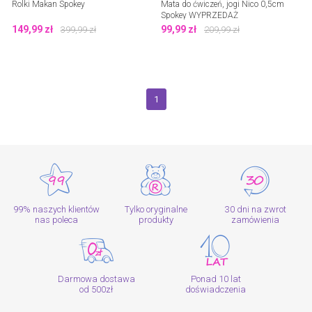
Rolki Makan Spokey
Mata do ćwiczeń, jogi Nico 0,5cm
Spokey WYPRZEDAŻ
149,99
zł
99,99
zł
399,99
zł
209,99
zł
1
99% naszych klientów
Tylko oryginalne
30 dni na zwrot
nas poleca
produkty
zamówienia
Darmowa dostawa
Ponad 10 lat
od 500zł
doświadczenia