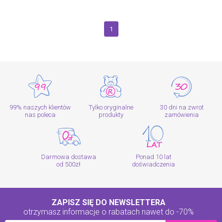
1
99% naszych klientów
Tylko oryginalne
30 dni na zwrot
nas poleca
produkty
zamówienia
Darmowa dostawa
Ponad 10 lat
od 500zł
doświadczenia
ZAPISZ SIĘ DO NEWSLETTERA
otrzymasz informacje o rabatach
nawet do -70%