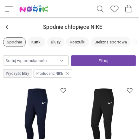
<
Spodnie chłopięce NIKE
Spodnie
Kurtki
Bluzy
Koszulki
Bielizna sportowa
S
Filtruj
Wyczyść filtry
Producent:
NIKE