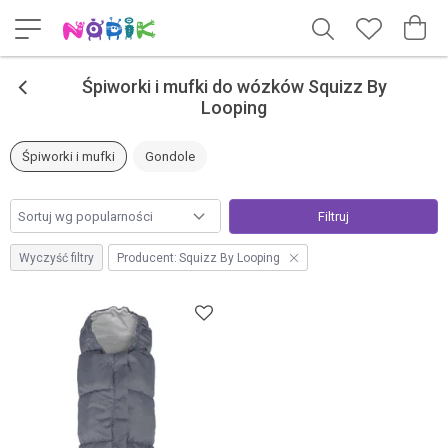
<
Śpiworki i mufki do wózków Squizz By
Looping
Śpiworki i mufki
Gondole
Filtruj
Wyczyść filtry
Producent:
Squizz By Looping