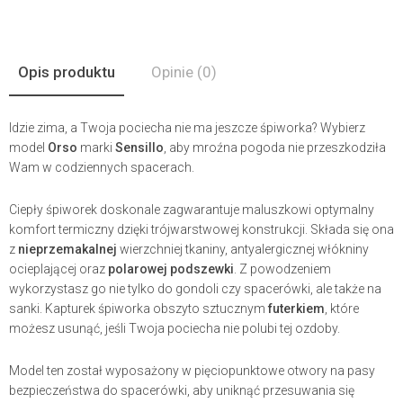
Opis produktu
Opinie
(0)
Idzie zima, a Twoja pociecha nie ma jeszcze śpiworka? Wybierz
model
Orso
marki
Sensillo
, aby mroźna pogoda nie przeszkodziła
Wam w codziennych spacerach.
Ciepły śpiworek doskonale zagwarantuje maluszkowi optymalny
komfort termiczny dzięki trójwarstwowej konstrukcji. Składa się ona
z
nieprzemakalnej
wierzchniej tkaniny, antyalergicznej włókniny
ocieplającej oraz
polarowej podszewki
. Z powodzeniem
wykorzystasz go nie tylko do gondoli czy spacerówki, ale także na
sanki. Kapturek śpiworka obszyto sztucznym
futerkiem
, które
możesz usunąć, jeśli Twoja pociecha nie polubi tej ozdoby.
Model ten został wyposażony w pięciopunktowe otwory na pasy
bezpieczeństwa do spacerówki, aby uniknąć przesuwania się