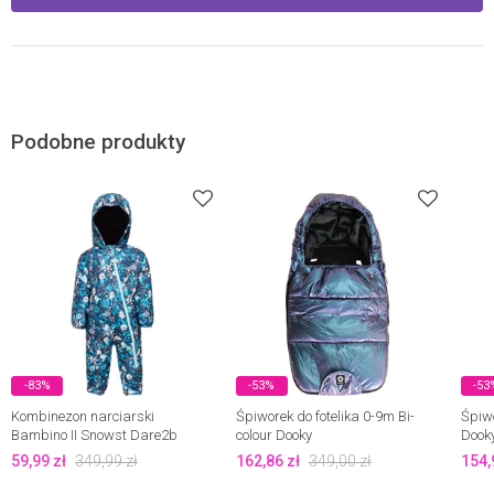
Podobne produkty
-83%
-53%
-53
Kombinezon narciarski
Śpiworek do fotelika 0-9m Bi-
Śpiw
Bambino II Snowst Dare2b
colour Dooky
Dook
59,99
zł
349,99
zł
162,86
zł
349,00
zł
154,