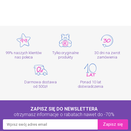
99% naszych klientów
Tylko oryginalne
30 dni na zwrot
nas poleca
produkty
zamówienia
Darmowa dostawa
Ponad 10 lat
od 500zł
doświadczenia
ZAPISZ SIĘ DO NEWSLETTERA
otrzymasz informacje o rabatach
nawet do -70%
Zapisz się