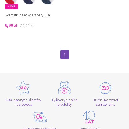
-75%
Skarpetki dziecięce 3 pary Fila
9,99
zł
39,99
zł
1
99% naszych klientów
Tylko oryginalne
30 dni na zwrot
nas poleca
produkty
zamówienia
Darmowa dostawa
Ponad 10 lat