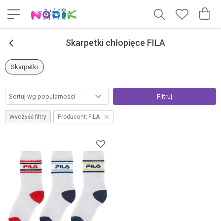
<
Skarpetki chłopięce FILA
Skarpetki
Filtruj
Wyczyść filtry
Producent:
FILA