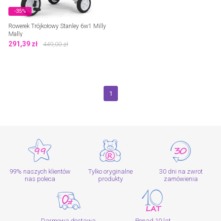
-35%
Rowerek Trójkołowy Stanley 6w1 Milly
Mally
291,39
zł
449,00
zł
1
99% naszych klientów
Tylko oryginalne
30 dni na zwrot
nas poleca
produkty
zamówienia
Darmowa dostawa
Ponad 10 lat