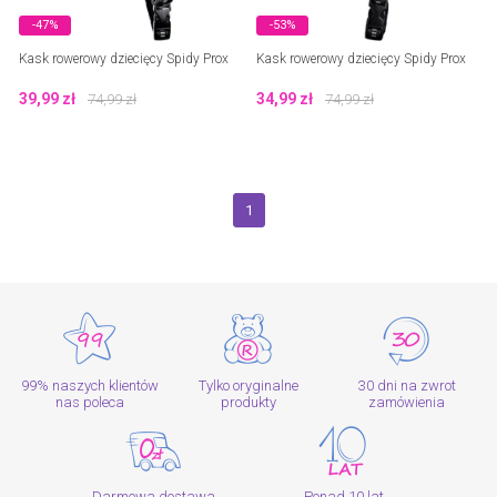
-47%
-53%
Kask rowerowy dziecięcy Spidy Prox
Kask rowerowy dziecięcy Spidy Prox
39,99
zł
34,99
zł
74,99
zł
74,99
zł
1
99% naszych klientów
Tylko oryginalne
30 dni na zwrot
nas poleca
produkty
zamówienia
Darmowa dostawa
Ponad 10 lat