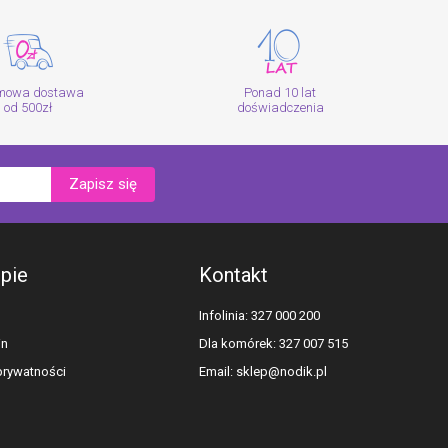
mowa dostawa
Ponad 10 lat
od 500zł
doświadczenia
Zapisz się
epie
Kontakt
Infolinia: 327 000 200
in
Dla komórek: 327 007 515
 prywatności
Email:
sklep@nodik.pl