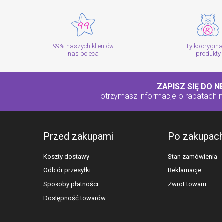
99% naszych klientów
Tylko orygin
nas poleca
produkty
ZAPISZ SIĘ DO 
otrzymasz informacje o rabatach
Przed zakupami
Po zakupac
Koszty dostawy
Stan zamówienia
Odbiór przesyłki
Reklamacje
Sposoby płatności
Zwrot towaru
Dostępność towarów