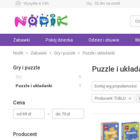
Wysyłka w 24h
30 dni na zwrot
Zabawki
Pokój dziecka
Odzież i obuwie
Wó
Nodik
Zabawki
Gry i puzzle
Puzzle i układanki
Gry i puzzle
Puzzle i ukła
Gry
0
Puzzle i układanki
1
Producent:
TUBLU
Cena
-
Producent