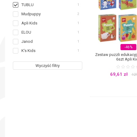
TUBLU
1
Mudpuppy
2
Apli Kids
1
ELOU
1
Janod
1
-46%
K's Kids
1
Zestaw puzzli edukacyj
6szt Apli K
Wyczyść filtry
69,61
zł
12