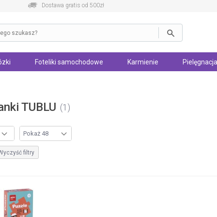
Dostawa gratis od 500zł
zki
Foteliki samochodowe
Karmienie
Pielęgnacja
danki TUBLU
1
Wyczyść filtry