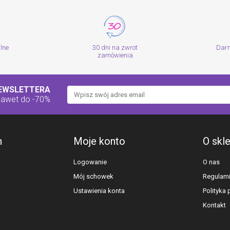
alne
30 dni na zwrot
Dar
zamówienia
NEWSLETTERA
nawet do -70%
h
Moje konto
O skl
Logowanie
O nas
Mój schowek
Regulam
Ustawienia konta
Polityka
Kontakt