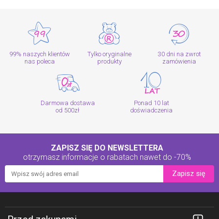
99% naszych klientów
Tylko oryginalne
30 dni na zwrot
nas poleca
produkty
zamówienia
Darmowa dostawa
Ponad 10 lat
od 500zł
doświadczenia
ZAPISZ SIĘ DO NEWSLETTERA
otrzymasz informacje o rabatach
nawet do -70%
Zapisz się