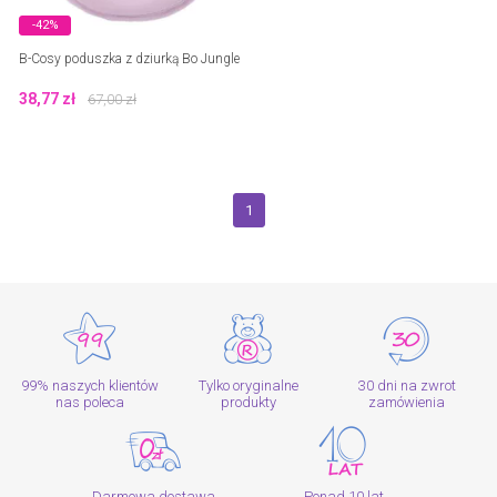
-42%
B-Cosy poduszka z dziurką Bo Jungle
38,77
zł
67,00
zł
1
99% naszych klientów
Tylko oryginalne
30 dni na zwrot
nas poleca
produkty
zamówienia
Darmowa dostawa
Ponad 10 lat