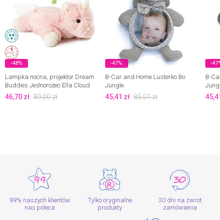
-48%
-47%
-47
Lampka nocna, projektor Dream
B-Car and Home Lusterko Bo
B-Ca
Buddies Jednorożec Ella Cloud
Jungle
Jung
B
46,70
zł
89,00
zł
45,41
zł
85,01
zł
45,4
99% naszych klientów
Tylko oryginalne
30 dni na zwrot
nas poleca
produkty
zamówienia