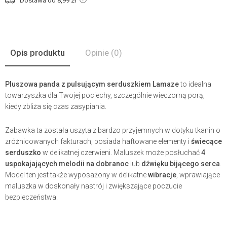
Dostawa od 8,99
zł
Opis produktu
Opinie
(0)
Pluszowa panda z pulsującym serduszkiem Lamaze
to idealna
towarzyszka dla Twojej pociechy, szczególnie wieczorną porą,
kiedy zbliża się czas zasypiania.
Zabawka ta została uszyta z bardzo przyjemnych w dotyku tkanin o
zróżnicowanych fakturach, posiada haftowane elementy i
świecące
serduszko
w delikatnej czerwieni. Maluszek może posłuchać
4
uspokajających melodii na dobranoc
lub
dźwięku bijącego serca
.
Model ten jest także wyposażony w delikatne
wibracje
, wprawiające
maluszka w doskonały nastrój i zwiększające poczucie
bezpieczeństwa.