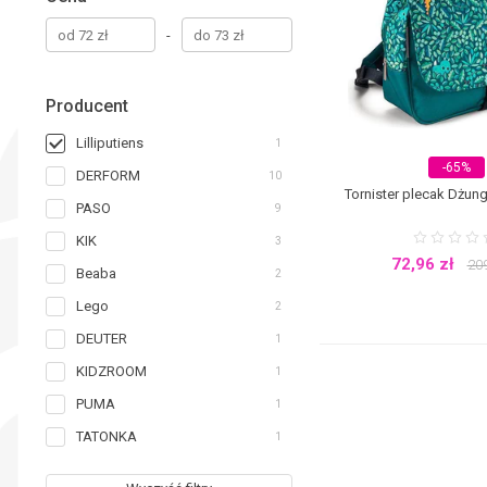
-
Producent
Lilliputiens
1
-65%
DERFORM
10
Tornister plecak Dżungl
PASO
9
KIK
3
72,96
zł
20
Beaba
2
Lego
2
DEUTER
1
KIDZROOM
1
PUMA
1
TATONKA
1