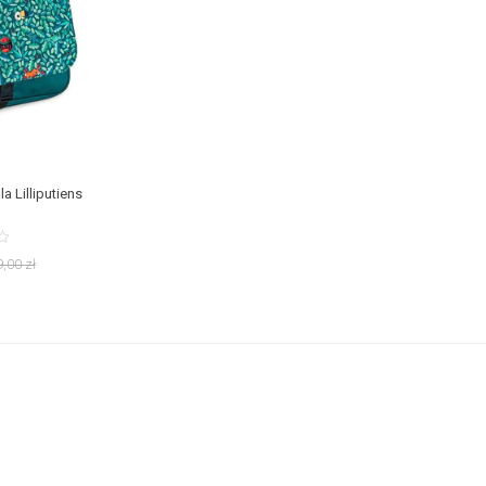
a Lilliputiens
9,00
zł