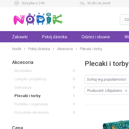
Wysyłka w 24h
30 dni na zwrot
Zabawki
Pokój dziecka
Odzież i obuwie
Wó
Nodik
Pokój dziecka
Akcesoria
Plecaki i torby
Akcesoria
Plecaki i torby
Nosidełka
0
Lampki i projektory
0
Dekoracje
0
Producent:
Lilliputiens
Plecaki i torby
1
Pudełka i organizery
0
Pozostałe akcesoria
0
Cena