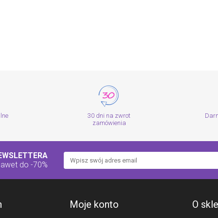
alne
30 dni na zwrot
Dar
zamówienia
NEWSLETTERA
nawet do -70%
h
Moje konto
O skl