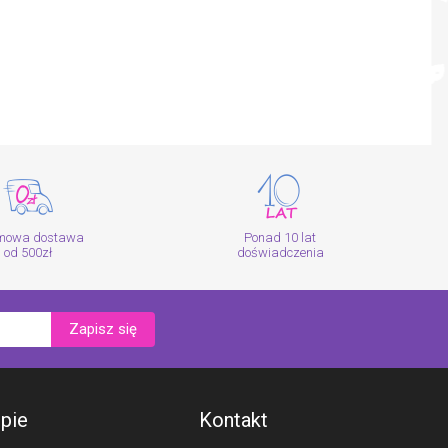
mowa dostawa
Ponad 10 lat
od 500zł
doświadczenia
Zapisz się
epie
Kontakt