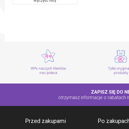
Wyczyść filtry
99% naszych klientów
Tylko orygin
nas poleca
produkty
ZAPISZ SIĘ DO 
otrzymasz informacje o rabatach
Przed zakupami
Po zakupac