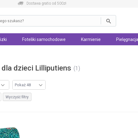
Dostawa gratis od 500zł
zki
Foteliki samochodowe
Karmienie
Pielęgnacja
 dla dzieci Lilliputiens
1
Wyczyść filtry