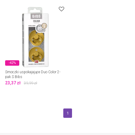
-42%
Smoczki uspokajające Duo Color 2-
pak S Bibs
23,37
zł
39,99
zł
1