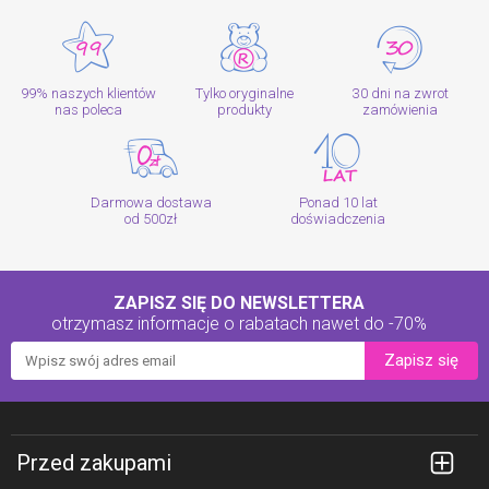
99% naszych klientów
Tylko oryginalne
30 dni na zwrot
nas poleca
produkty
zamówienia
Darmowa dostawa
Ponad 10 lat
od 500zł
doświadczenia
ZAPISZ SIĘ DO NEWSLETTERA
otrzymasz informacje o rabatach
nawet do -70%
Zapisz się
Przed zakupami