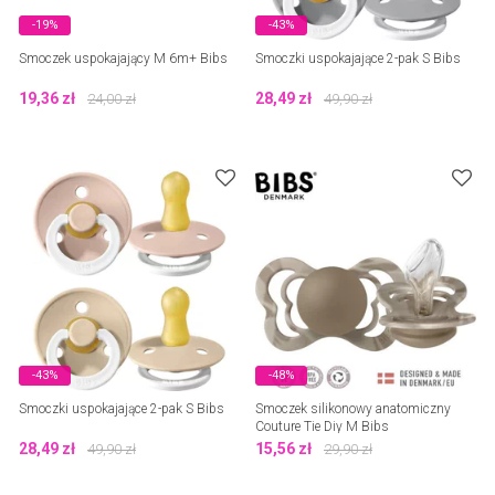
-19%
-43%
Smoczek uspokajający M 6m+ Bibs
Smoczki uspokajające 2-pak S Bibs
19,36
zł
28,49
zł
24,00
zł
49,90
zł
-43%
-48%
Smoczki uspokajające 2-pak S Bibs
Smoczek silikonowy anatomiczny
Couture Tie Diy M Bibs
28,49
zł
15,56
zł
49,90
zł
29,90
zł