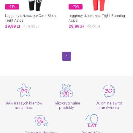
-73%
-70%
Legginsy dziewczęce Color Block
Legginsy dziewczęce Tight Running
Tight Asics
Asics
39,99
zł
29,99
zł
149,00
zł
99,99
zł
1
99% naszych klientów
Tylko oryginalne
30 dni na zwrot
nas poleca
produkty
zamówienia
Darmowa dostawa
Ponad 10 lat