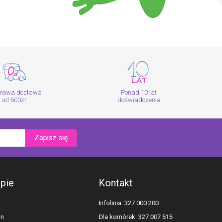
mowa dostawa
Ponad 10 lat
od 500zł
doświadczenia
Zapisz się
epie
Kontakt
Infolinia: 327 000 200
in
Dla komórek: 327 007 515