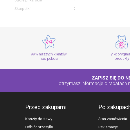
Stroje piłkarskie
0
Skarpetki
0
99% naszych klientów
Tylko orygin
nas poleca
produkty
ZAPISZ SIĘ DO 
otrzymasz informacje o rabatach
Przed zakupami
Po zakupac
Koszty dostawy
Stan zamówienia
Odbiór przesyłki
Reklamacje