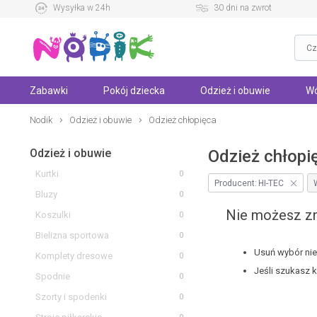
Wysyłka w 24h
30 dni na zwrot
Zabawki
Pokój dziecka
Odzież i obuwie
Wó
Nodik
Odzież i obuwie
Odzież chłopięca
Odzież i obuwie
Odzież chłopi
Kurtki
0
Producent:
HI-TEC
Bluzy
0
Nie możesz zn
Koszulki
0
Bielizna sportowa
0
Usuń wybór niek
Komplety dresowe
0
Jeśli szukasz 
Spodnie
0
Szorty i spodenki
0