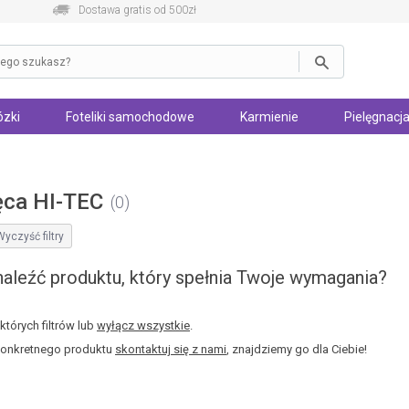
Dostawa gratis od 500zł
zki
Foteliki samochodowe
Karmienie
Pielęgnacja
ęca HI-TEC
0
Wyczyść filtry
aleźć produktu, który spełnia Twoje wymagania?
tórych filtrów lub
wyłącz wszystkie
.
konkretnego produktu
skontaktuj się z nami
, znajdziemy go dla Ciebie!