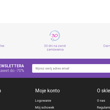
alne
30 dni na zwrot
Dar
zamówienia
NEWSLETTERA
nawet do -70%
h
Moje konto
O skl
Logowanie
O nas
Mój schowek
Regulam