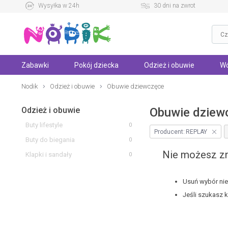
Wysyłka w 24h
30 dni na zwrot
Zabawki
Pokój dziecka
Odzież i obuwie
Wó
Nodik
Odzież i obuwie
Obuwie dziewczęce
Odzież i obuwie
Obuwie dziew
Buty lifestyle
0
Producent:
REPLAY
Buty do biegania
0
Nie możesz zn
Klapki i sandały
0
Usuń wybór niek
Jeśli szukasz 