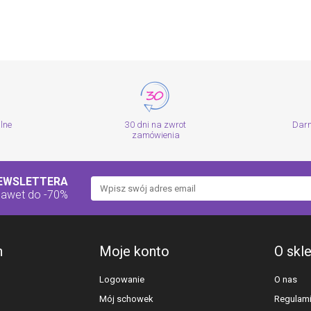
alne
30 dni na zwrot
Dar
zamówienia
NEWSLETTERA
nawet do -70%
h
Moje konto
O skl
Logowanie
O nas
Mój schowek
Regulam