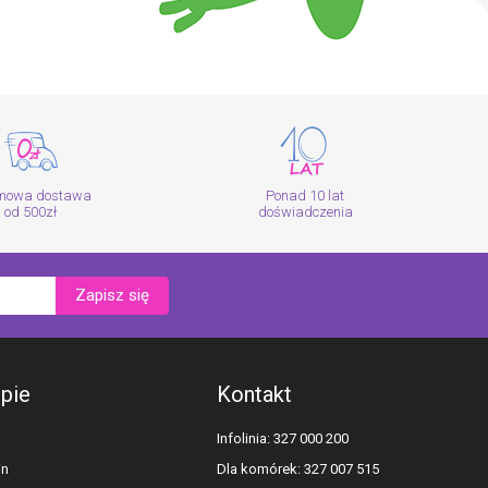
mowa dostawa
Ponad 10 lat
od 500zł
doświadczenia
Zapisz się
epie
Kontakt
Infolinia: 327 000 200
in
Dla komórek: 327 007 515