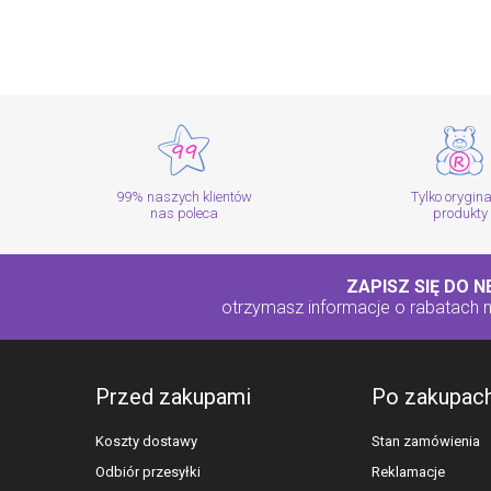
99% naszych klientów
Tylko orygin
nas poleca
produkty
ZAPISZ SIĘ DO 
otrzymasz informacje o rabatach
Przed zakupami
Po zakupac
Koszty dostawy
Stan zamówienia
Odbiór przesyłki
Reklamacje