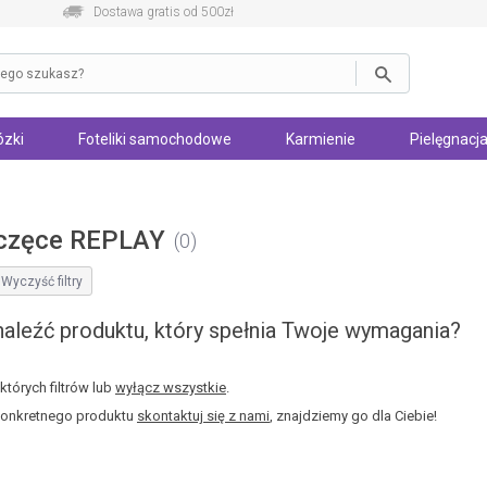
Dostawa gratis od 500zł
zki
Foteliki samochodowe
Karmienie
Pielęgnacja
częce REPLAY
0
Wyczyść filtry
aleźć produktu, który spełnia Twoje wymagania?
tórych filtrów lub
wyłącz wszystkie
.
konkretnego produktu
skontaktuj się z nami
, znajdziemy go dla Ciebie!