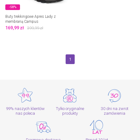
-58%
Buty trekkingowe Apres Lady z
membraną Campus
169,99
zł
399,99
zł
1
99% naszych klientów
Tylko oryginalne
30 dni na zwrot
nas poleca
produkty
zamówienia
Darmowa dostawa
Ponad 10 lat