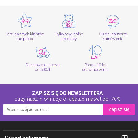
99% naszych klientów
Tylko oryginalne
30 dni na zwrot
nas poleca
produkty
zamówienia
Darmowa dostawa
Ponad 10 lat
od 500zł
doświadczenia
ZAPISZ SIĘ DO NEWSLETTERA
otrzymasz informacje o rabatach
nawet do -70%
Zapisz się