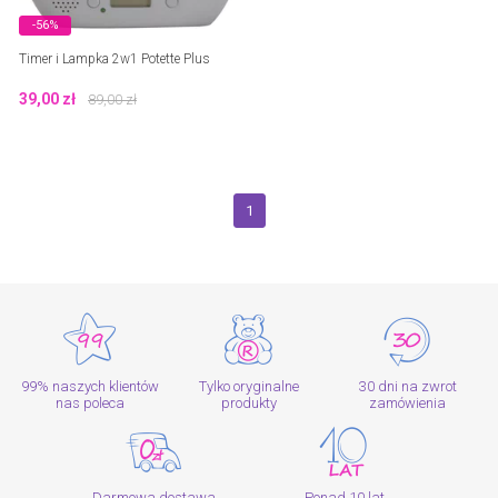
-56%
Timer i Lampka 2w1 Potette Plus
39,00
zł
89,00
zł
1
99% naszych klientów
Tylko oryginalne
30 dni na zwrot
nas poleca
produkty
zamówienia
Darmowa dostawa
Ponad 10 lat