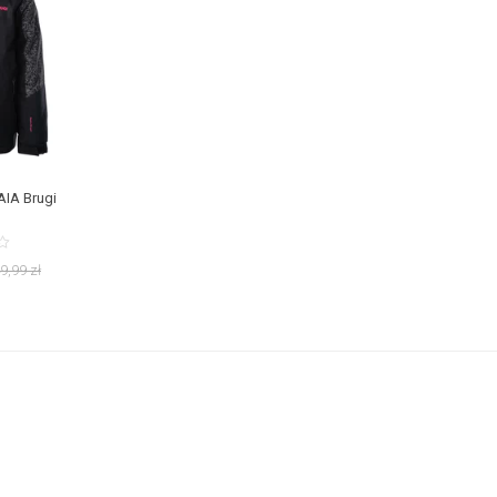
AIA Brugi
9,99
zł