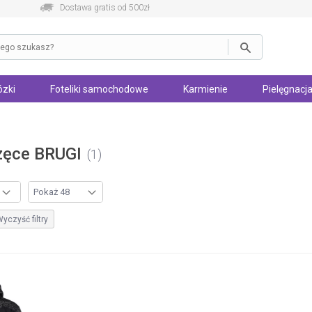
Dostawa gratis od 500zł
zki
Foteliki samochodowe
Karmienie
Pielęgnacja
zęce BRUGI
1
yczyść filtry