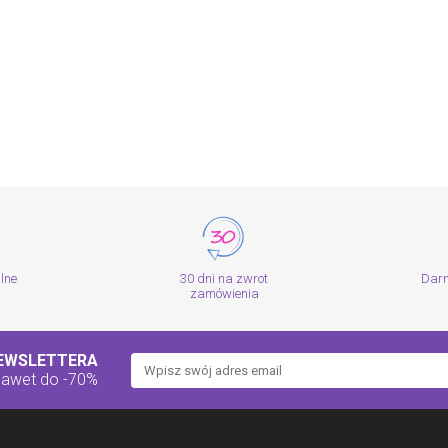
alne
30 dni na zwrot
Dar
zamówienia
NEWSLETTERA
nawet do -70%