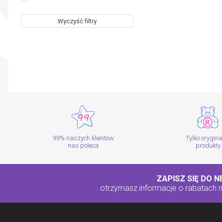
Wyczyść filtry
99% naszych klientów
Tylko orygin
nas poleca
produkty
ZAPISZ SIĘ DO 
otrzymasz informacje o rabatach