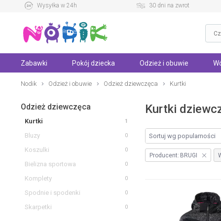
Wysyłka w 24h
30 dni na zwrot
Zabawki
Pokój dziecka
Odzież i obuwie
Wó
Nodik
Odzież i obuwie
Odzież dziewczęca
Kurtki
Odzież dziewczęca
Kurtki dziewc
Kurtki
1
Bluzy
0
Koszulki
0
Producent:
BRUGI
W
Bielizna sportowa
0
Komplety
0
Spodnie i spodenki
0
Skarpetki
0