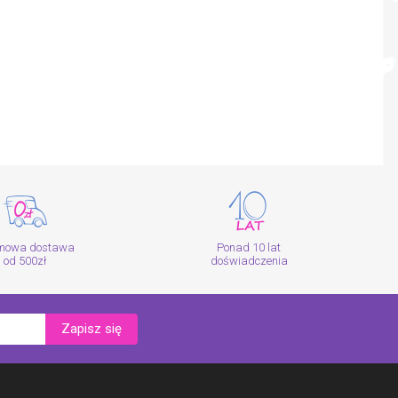
mowa dostawa
Ponad 10 lat
od 500zł
doświadczenia
Zapisz się