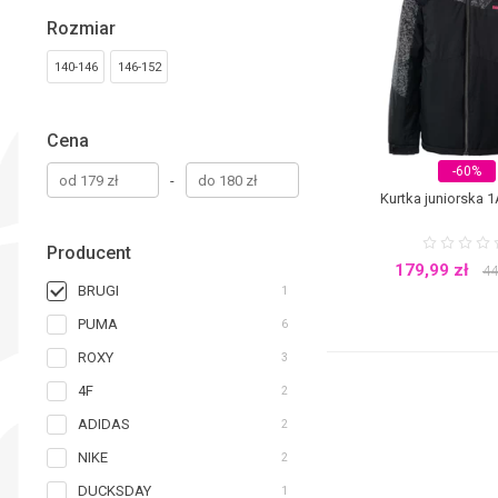
Rozmiar
140-146
146-152
Cena
-60%
-
Kurtka juniorska 1
Producent
179,99
zł
44
BRUGI
1
PUMA
6
ROXY
3
4F
2
ADIDAS
2
NIKE
2
DUCKSDAY
1