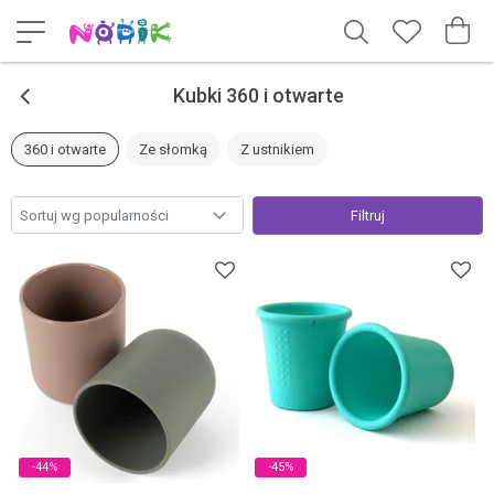
<
Kubki 360 i otwarte
360 i otwarte
Ze słomką
Z ustnikiem
Filtruj
-44%
-45%