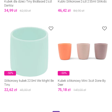
Kubek dla dzieci Tiny BioBased 2szt
Kubki Silikonowe 2szt 235ml Silikids
Dantoy
34,99
zł
46,42
zł
62,00
zł
84,90
zł
-50%
-50%
Silikonowy kubek 220ml We Might Be
Kubek silikonowy Mini 3szt Done By
Tiny
Deer
22,62
zł
75,18
zł
45,00
zł
149,00
zł