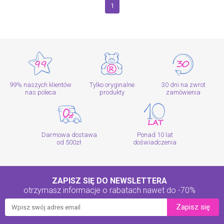
1
99% naszych klientów
Tylko oryginalne
30 dni na zwrot
nas poleca
produkty
zamówienia
Darmowa dostawa
Ponad 10 lat
od 500zł
doświadczenia
ZAPISZ SIĘ DO NEWSLETTERA
otrzymasz informacje o rabatach
nawet do -70%
Zapisz się