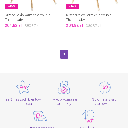
-46%
-46%
Krzesełko do karmienia Youpla
Krzesełko do karmienia Youpla
Thermobaby
Thermobaby
204,82
zł
204,82
zł
380,37
zł
380,37
zł
1
99% naszych klientów
Tylko oryginalne
30 dni na zwrot
nas poleca
produkty
zamówienia
Darmowa dostawa
Ponad 10 lat