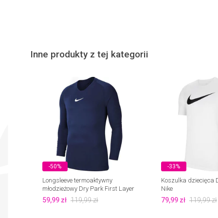
Inne produkty z tej kategorii
-50%
-33%
Longsleeve termoaktywny
Koszulka dziecięca D
młodzieżowy Dry Park First Layer
Nike
Nike
59,99
zł
119,99
zł
79,99
zł
119,99
zł