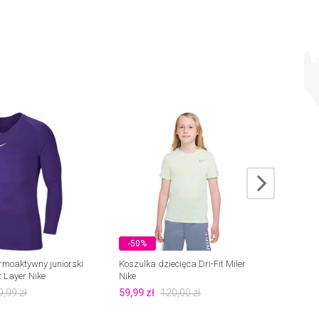
-50%
-45
rmoaktywny juniorski
Koszulka dziecięca Dri-Fit Miler
Koszu
t Layer Nike
Nike
Therm
9,99
zł
59,99
zł
120,00
zł
69,99