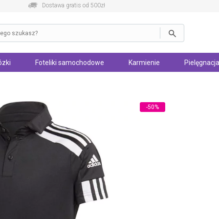
Dostawa gratis od 500zł
zki
Foteliki samochodowe
Karmienie
Pielęgnacja
-50%