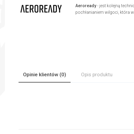
Aeroready
- jest kolejną tech
pochłanianiem wilgoci, która 
Opinie
klientów
(0)
Opis produktu