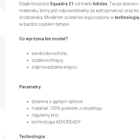
Dzięki koszulce
Squadra 21
od marki
Adidas
, Twoje dziecko
materiału, który jest odpowiedzialny za wytrzymałość oraz 
środowiska. Model ten został też wyposażony w
technologi
w bardzo szybkim tempie.
Co wyróżnia ten model?
swoboda ruchów,
szybkoschnący,
odprowadzanie wilgoci.
Parametry:
dzianina o gęstym splocie
materiał: 100% poliester z recyklingu
regularny krój
technologia AEROREADY
Technologia: