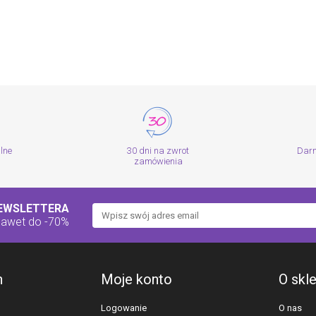
alne
30 dni na zwrot
Dar
zamówienia
NEWSLETTERA
nawet do -70%
h
Moje konto
O skl
Logowanie
O nas