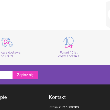
mowa dostawa
Ponad 10 lat
od 500zł
doświadczenia
Zapisz się
epie
Kontakt
Infolinia: 327 000 200