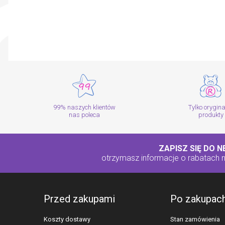
99% naszych klientów
Tylko orygin
nas poleca
produkty
ZAPISZ SIĘ DO 
otrzymasz informacje o rabatach
Przed zakupami
Po zakupac
Koszty dostawy
Stan zamówienia