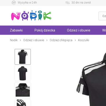
Wysyłka w 24h
30 dni na zwrot
Zabawki
Pokój dziecka
Odzież i obuwie
Wó
Nodik
Odzież i obuwie
Odzież chłopięca
Koszulki