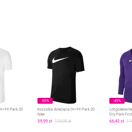
-50%
-45%
ri-Fit Park 20
Koszulka dziecięca Dri-Fit Park 20
Longsleeve te
Nike
Dry Park Firs
59,99
zł
119,99
zł
66,42
zł
11