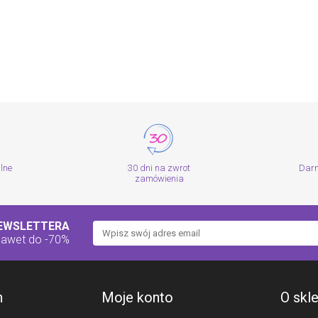
alne
30 dni na zwrot
Dar
zamówienia
NEWSLETTERA
nawet do -70%
h
Moje konto
O skl