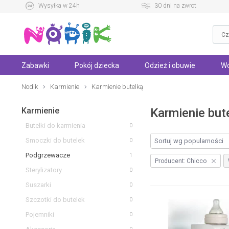
Wysyłka w 24h
30 dni na zwrot
Zabawki
Pokój dziecka
Odzież i obuwie
Wó
Nodik
Karmienie
Karmienie butelką
Karmienie
Karmienie but
Butelki do karmienia
0
Smoczki do butelek
0
Podgrzewacze
1
Producent:
Chicco
Sterylizatory
0
Suszarki
0
Szczotki do butelek
0
Pojemniki
0