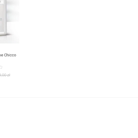
e Chicco
9,00
zł