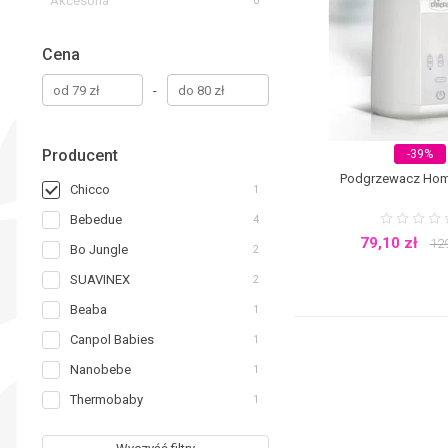
Akcesoria
0
Cena
-
Producent
-39%
Podgrzewacz Hom
Chicco
1
Bebedue
4
79,10
zł
12
Bo Jungle
2
SUAVINEX
2
Beaba
1
Canpol Babies
1
Nanobebe
1
Thermobaby
1