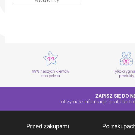
Wyczyść filtry
99% naszych klientów
Tylko orygin
nas poleca
produkty
ZAPISZ SIĘ DO 
otrzymasz informacje o rabatach
Przed zakupami
Po zakupac