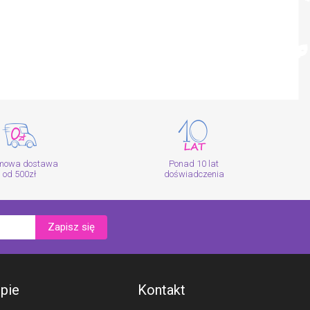
mowa dostawa
Ponad 10 lat
od 500zł
doświadczenia
Zapisz się
epie
Kontakt